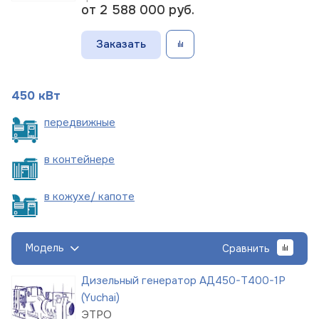
от 2 588 000
руб.
Заказать
450 кВт
пере
движные
в
контейнере
в кожухе/
капоте
Модель
Сравнить
Дизельный генератор АД450-Т400-1Р
(Yuchai)
ЭТРО