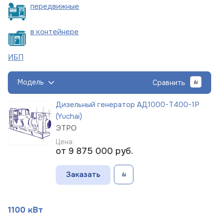
пере
движные
в
контейнере
ИБП
Модель
Сравнить
Дизельный генератор АД1000-Т400-1Р
(Yuchai)
ЭТРО
Цена:
от 9 875 000
руб.
Заказать
1100 кВт