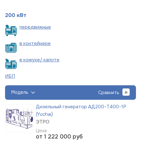
200 кВт
пере
движные
в
контейнере
в кожухе/
капоте
ИБП
Модель
Сравнить
Дизельный генератор АД200-Т400-1Р
(Yuchai)
ЭТРО
Цена:
от 1 222 000
руб