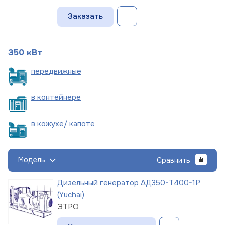
Заказать
350 кВт
пере
движные
в
контейнере
в кожухе/
капоте
Модель
Сравнить
Дизельный генератор АД350-Т400-1Р
(Yuchai)
ЭТРО