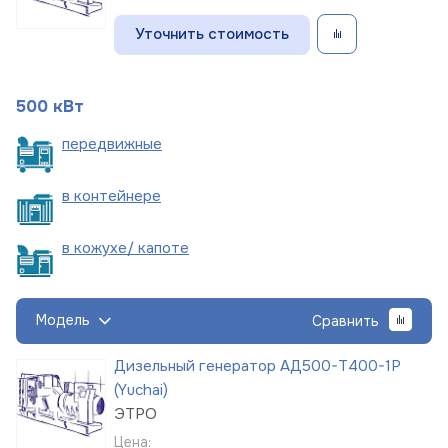
Уточнить стоимость
500 кВт
пере
движные
в
контейнере
в кожухе/
капоте
Модель
Сравнить
Дизельный генератор АД500-Т400-1Р
(Yuchai)
ЭТРО
Цена: