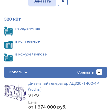
Заказать
320 кВт
пере
движные
в
контейнере
в кожухе/
капоте
Модель
Сравнить
Дизельный генератор АД320-Т400-1Р
(Yuchai)
ЭТРО
Цена:
от 1 974 000
руб.