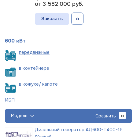
от 3 582 000
руб.
Заказать
600 кВт
пере
движные
в
контейнере
в кожухе/
капоте
ИБП
Модель
Сравнить
Дизельный генератор АД600-Т400-1Р
(Yuchai)