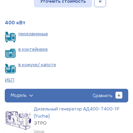
Уточнить стоимость
400 кВт
пере
движные
в
контейнере
в кожухе/
капоте
ИБП
Модель
Сравнить
Дизельный генератор АД400-Т400-1Р
(Yuchai)
ЭТРО
Цена: