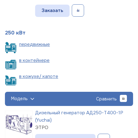
Заказать
250 кВт
пере
движные
в
контейнере
в кожухе/
капоте
Модель
Сравнить
Дизельный генератор АД250-Т400-1Р
(Yuchai)
ЭТРО