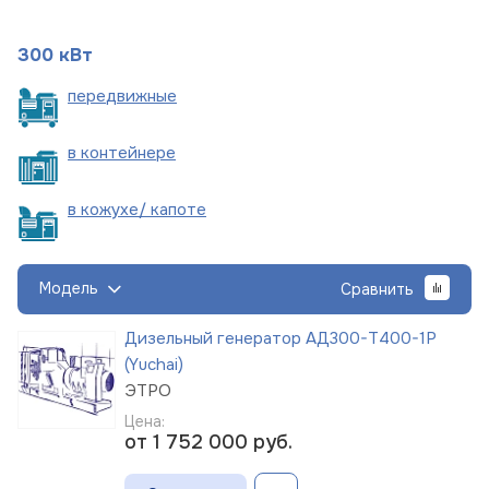
300 кВт
пере
движные
в
контейнере
в кожухе/
капоте
Модель
Сравнить
Дизельный генератор АД300-Т400-1Р
(Yuchai)
ЭТРО
Цена:
от 1 752 000
руб.