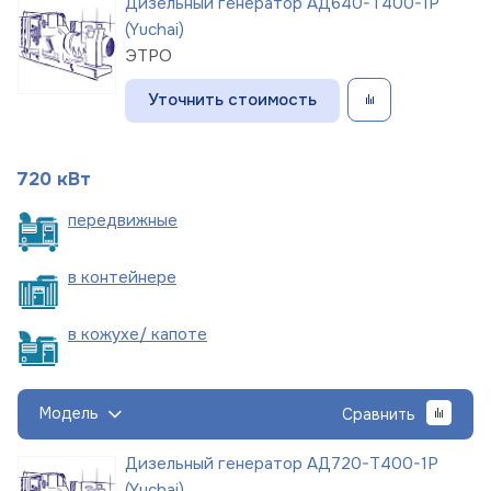
Дизельный генератор АД640-Т400-1Р
(Yuchai)
ЭТРО
Уточнить стоимость
720 кВт
пере
движные
в
контейнере
в кожухе/
капоте
Модель
Сравнить
Дизельный генератор АД720-Т400-1Р
(Yuchai)