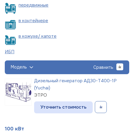
пере
движные
в
контейнере
в кожухе/
капоте
ИБП
Модель
Сравнить
Дизельный генератор АД30-Т400-1Р
(Yuchai)
ЭТРО
Уточнить стоимость
100 кВт