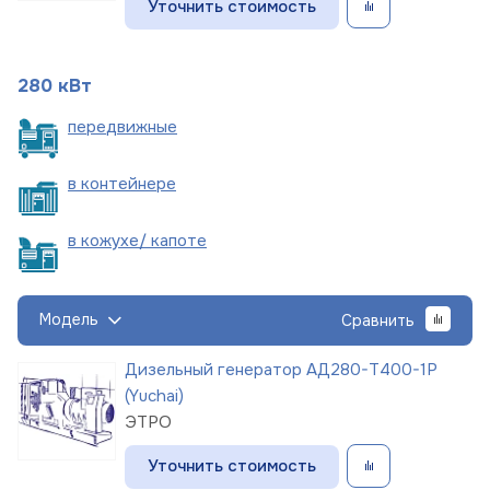
Уточнить стоимость
280 кВт
пере
движные
в
контейнере
в кожухе/
капоте
Модель
Сравнить
Дизельный генератор АД280-Т400-1Р
(Yuchai)
ЭТРО
Уточнить стоимость