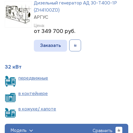
Дизельный генератор АД 30-Т400-1Р
(ZH4100ZD)
АРГУС
Цена:
от 349 700
руб.
Заказать
32 кВт
пере
движные
в
контейнере
в кожухе/
капоте
Модель
Сравнить