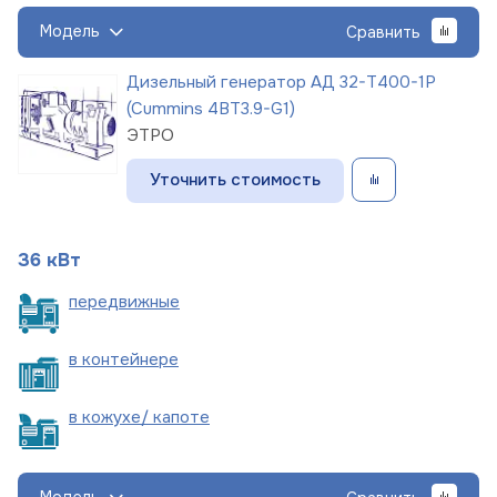
Модель
Сравнить
Дизельный генератор АД 32-Т400-1Р
(Cummins 4BT3.9-G1)
ЭТРО
Уточнить стоимость
36 кВт
пере
движные
в
контейнере
в кожухе/
капоте