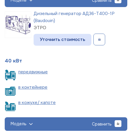
Модель
Сравнить
Дизельный генератор АД36-Т400-1Р
(Baudouin)
ЭТРО
Уточнить стоимость
40 кВт
пере
движные
в
контейнере
в кожухе/
капоте
Модель
Сравнить