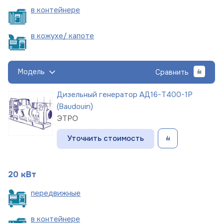
в
контейнере
в кожухе/
капоте
Модель
Сравнить
Дизельный генератор АД16-Т400-1Р
(Baudouin)
ЭТРО
Уточнить стоимость
20 кВт
пере
движные
в
контейнере