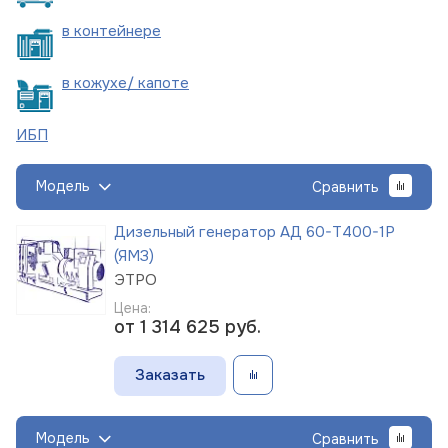
в
контейнере
в кожухе/
капоте
ИБП
Модель
Сравнить
Дизельный генератор АД 60-Т400-1Р
(ЯМЗ)
ЭТРО
Цена:
от 1 314 625
руб.
Заказать
Модель
Сравнить