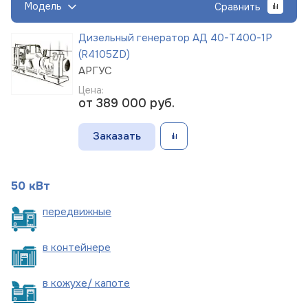
Модель
Сравнить
Дизельный генератор АД 40-Т400-1Р
(R4105ZD)
АРГУС
Цена:
от 389 000
руб.
Заказать
50 кВт
пере
движные
в
контейнере
в кожухе/
капоте