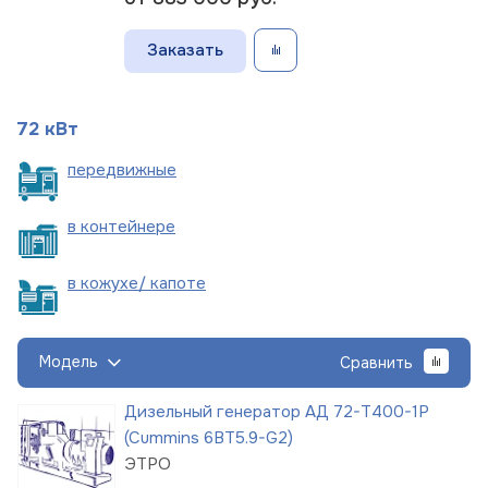
Заказать
72 кВт
пере
движные
в
контейнере
в кожухе/
капоте
Модель
Сравнить
Дизельный генератор АД 72-Т400-1Р
(Cummins 6BT5.9-G2)
ЭТРО