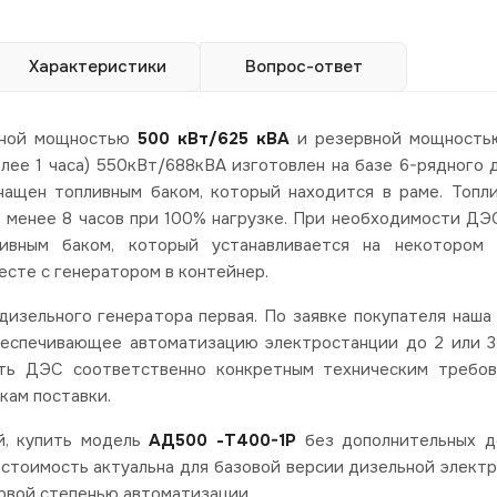
Характеристики
Вопрос-ответ
ьной мощностью
500 кВт/625 кВА
и резервной мощностью
ее 1 часа) 550кВт/688кВА изготовлен на базе 6-рядного 
нащен топливным баком, который находится в раме. Топл
е менее 8 часов при 100% нагрузке. При необходимости Д
ивным баком, который устанавливается на некотором 
есте с генератором в контейнер.
изельного генератора первая. По заявке покупателя наша
беспечивающее автоматизацию электростанции до 2 или 3
ть ДЭС соответственно конкретным техническим требов
кам поставки.
й, купить модель
АД500 -Т400-1Р
без дополнительных д
 стоимость актуальна для базовой версии дизельной элект
рвой степенью автоматизации.