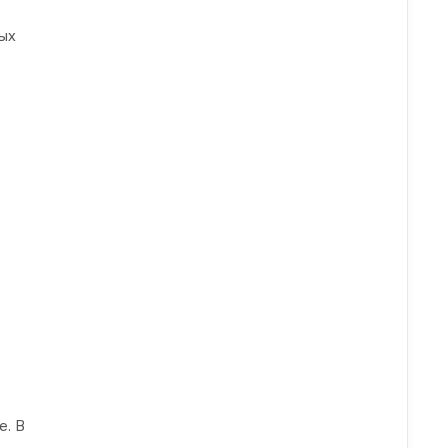
ых
е. В