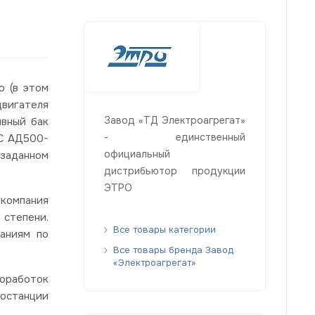
 (в этом
двигателя
Завод «ТД Электроагрегат»
ивный бак
- единственный
ЭС АД500-
официальный
заданном
дистрибьютор продукции
ЭТРО
 компания
 степени.
Все товары категории
аниям по
Все товары бренда Завод
«Электроагрегат»
оработок
ростанции