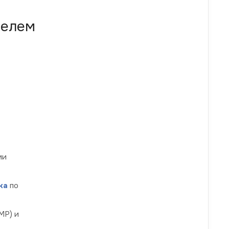
телем
ми
ка
по
МР) и