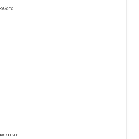
любого
яжется в