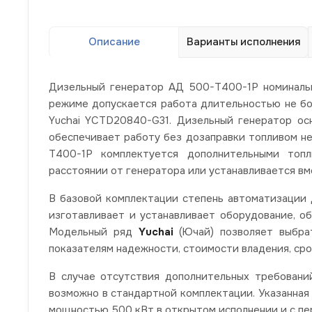
Описание
Варианты исполнения
Дизельный генератор АД 500-Т400-1Р номинал
режиме допускается работа длительностью не бол
Yuchai YCTD20840-G31. Дизельный генератор ос
обеспечивает работу без дозаправки топливом н
Т400-1Р комплектуется дополнительными топл
расстоянии от генератора или устанавливается вм
В базовой комплектации степень автоматизации д
изготавливает и устанавливает оборудование, о
Модельный ряд
Yuchai
(Ючай) позволяет выбра
показателям надежности, стоимости владения, сро
В случае отсутствия дополнительных требовани
возможно в стандартной комплектации. Указанная
мощностью 500 кВт в открытом исполнении и с пе