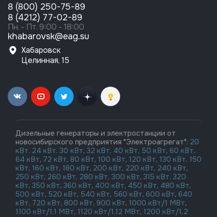
8 (800) 250-75-89
8 (4212) 77-02-89
Пн. - Пт. 9:00 - 18:00
khabarovsk@eag.su
Хабаровск
Целинная, 15
Дизельные генераторы и электростанции от
новосибирского предприятия "Электроагрегат":
20
кВт,
24 кВт,
30 кВт
,
32 кВт,
40 кВт,
50 кВт
,
60 кВт
,
64 кВт
,
72 кВт
,
80 кВт
,
100 кВт
,
120 кВт
,
130 кВт,
150
кВт
,
160 кВт
,
180 кВт
,
200 кВт
,
220 кВт
,
240 кВт
,
250 кВт
,
260 кВт,
280 кВт
,
300 кВт
,
315 кВт,
320
кВт
,
350 кВт
,
360 кВт
,
400 кВт
,
450 кВт
,
480 кВт
,
500 кВт
,
520 кВт
,
540 кВт
,
560 кВт
,
600 кВт
,
640
кВт
,
720 кВт
,
800 кВт
,
900 кВт
,
1000 кВт/1 МВт
,
1100 кВт/1,1 МВт
,
1120 кВт/1,12 МВт
,
1200 кВт/1,2