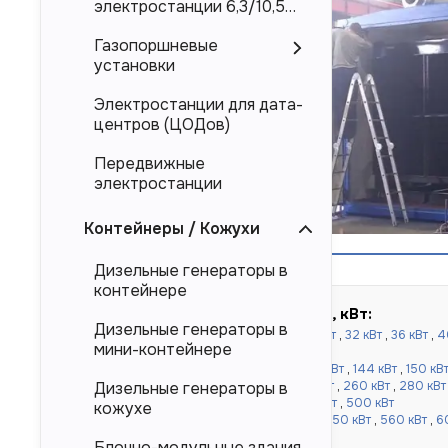
электростанции 6,3/10,5
кВ
Газопоршневые
установки
Электростанции для дата-
центров (ЦОДов)
Передвижные
электростанции
Контейнеры / Кожухи
Дизельные генераторы в
контейнере
Быстрый подбор по мощности, кВт:
Дизельные генераторы в
до 100 кВт:
16 кВт
,
20 кВт
,
24 кВт
,
30 кВт
,
32 кВт
,
36 кВт
,
4
мини-контейнере
кВт
,
80 кВт
,
90 кВт
,
100 кВт
от 120 до 500 кВт:
110 кВт
,
120 кВт
,
130 кВт
,
144 кВт
,
150 кВ
Дизельные генераторы в
кВт
,
220 кВт
,
240 кВт
,
250 кВт
,
256 кВт
,
260 кВт
,
280 кВт
кВт
,
360 кВт
,
400 кВт
,
450 кВт
,
480 кВт
,
500 кВт
кожухе
от 520 до 1000 кВт:
520 кВт
,
540 кВт
,
550 кВт
,
560 кВт
,
6
,
900 кВт
,
1000 кВт
Блочно-модульные здания