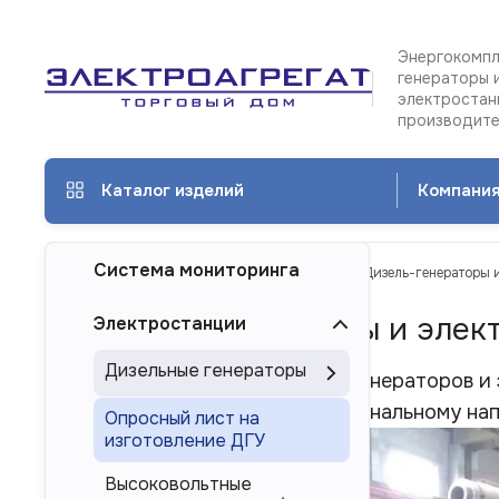
Энергокомпл
генераторы 
электростан
производит
Каталог изделий
Компани
Система мониторинга
ТД Электроагрегат
Каталог изделий
Дизель-генераторы 
Дизель-генераторы и элек
Электростанции
Дизельные генераторы
Полный каталог дизельных генераторов и
номинальной мощности, номинальному на
Опросный лист на
изготовление ДГУ
Высоковольтные