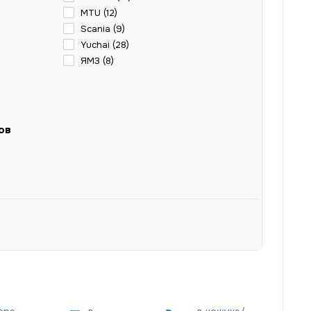
MTU (
12
)
Scania (
9
)
Yuchai (
28
)
ЯМЗ (
8
)
ов