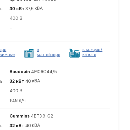
ть
30 кВт
37,5
400 В
–
ере
в
в кожухе/
вижные
контейнере
капоте
Baudouin
4M06G44/5
ть
32 кВт
40
400 В
10,8 л/ч
Cummins
4BT3,9-G2
ть
32 кВт
40