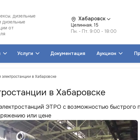
ексы, дизельные
Хабаровск
и дизельные
Целинная, 15
ции от
Пн. - Пт. 9:00 - 18:00
еля
я
Услуги
Документация
Аукцион
Пр
и электростанции в Хабаровске
тростанции в Хабаровске
 электростанций ЭТРО с возможностью быстрого 
пряжению или цене