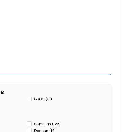
 В
6300 (
61
)
Cummins (
126
)
Doosan (
14
)