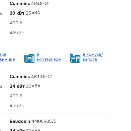
Cummins
4B3,9-G1
ть
20 кВт
25
400 В
8,9 л/ч
ере
в
в кожухе/
вижные
контейнере
капоте
Cummins
4BT3.9-G1
ть
24 кВт
30
400 В
8,7 л/ч
Baudouin
4M06G35/5