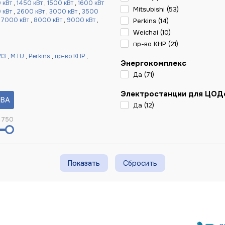
 кВт
,
1450 кВт
,
1500 кВт
,
1600 кВт
Mitsubishi (
53
)
 кВт
,
2600 кВт
,
3000 кВт
,
3500
,
7000 кВт
,
8000 кВт
,
9000 кВт
,
Perkins (
14
)
Weichai (
10
)
пр-во КНР (
21
)
МЗ
,
MTU
,
Perkins
,
пр-во КНР
,
Энергокомплекс
Да (
71
)
Электростанции для ЦОД
Да (
12
)
 750
Сбросить