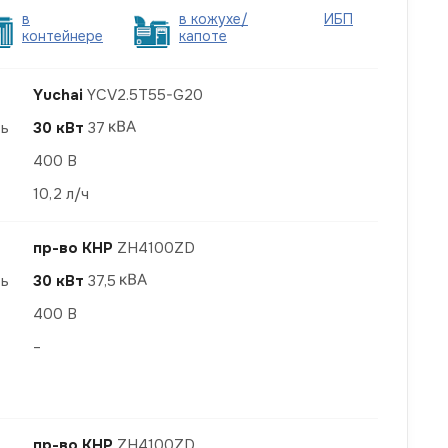
в
в кожухе/
ИБП
контейнере
капоте
Yuchai
YCV2.5T55-G20
ть
30 кВт
37
400 В
10,2 л/ч
пр-во КНР
ZH4100ZD
ть
30 кВт
37,5
400 В
–
пр-во КНР
ZH4100ZD