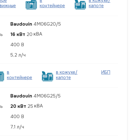
ере
в
в кожухе/
вижные
контейнере
капоте
Baudouin
4M06G20/5
ть
16 кВт
20
400 В
5,2 л/ч
в
в кожухе/
ИБП
контейнере
капоте
Baudouin
4M06G25/5
ть
20 кВт
25
400 В
7,1 л/ч