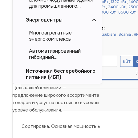
более 1000 кВт:
1100 кВт
,
1120 кВт
,
1200 кВт
,
1320 кВт
,
1400
для промышленного
,
1640 кВт
,
1800 кВт
,
2000 кВт
,
2200 кВт
,
2400 кВт
,
2500
тяжеловесного
кВт
,
4000 кВт
,
4500 кВт
,
5000 кВт
,
6000 кВт
,
6500 кВт
оборудования (БМЗ)
10000 кВт
Энергоцентры
Быстрый подбор по двигателю:
Многоагрегатные
Doosan
,
Cummins
,
Baudouin
,
Deutz
,
Mitsubishi
,
Scania
,
Я
энергокомплексы
Yuchai
,
Weichai
Номинальная мощность, кВА
Автоматизированный
гибридный
энергокомплекс (АГЭК)
Источники бесперебойного
20
3
питания (ИБП)
Цель нашей компании —
предложение широкого ассортимента
товаров и услуг на постоянно высоком
уровне обслуживания.
Сортировка:
Основная мощность