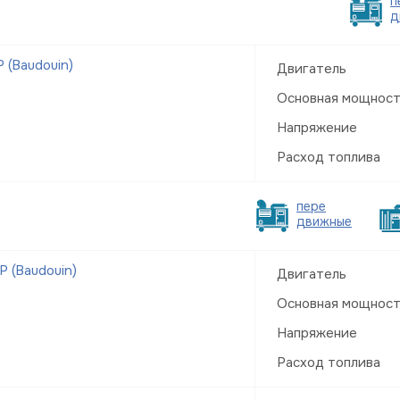
п
д
 (Baudouin)
Двигатель
Основная мощнос
Напряжение
Расход топлива
пере
движные
 (Baudouin)
Двигатель
Основная мощнос
Напряжение
Расход топлива