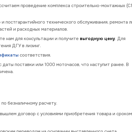
ассчитаем проведение комплекса строительно-монтажных (С
о и постгарантийного технического обслуживания, ремонта 
частей и расходных материалов.
те нам для консультации и получите
выгодную цену
. Для
ения ДГУ в лизинг.
ификаты
соответствия.
с даты поставки или 1000 моточасов, что наступит ранее. В
ичена.
по безналичному расчету.
 вышлем договор с условиями приобретения товара и сроком
овским переводом на основании выставленного счета.