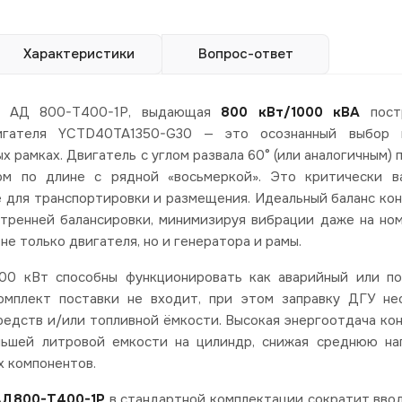
Характеристики
Вопрос-ответ
ве АД 800-Т400-1Р, выдающая
800 кВт/1000 кВА
пост
вигателя YCTD40TA1350-G30 — это осознанный выбор 
 рамках. Двигатель с углом развала 60° (или аналогичным) 
ом по длине с рядной «восьмеркой». Это критически в
 для транспортировки и размещения. Идеальный баланс ко
тренней балансировки, минимизируя вибрации даже на но
е только двигателя, но и генератора и рамы.
0 кВт способны функционировать как аварийный или по
комплект поставки не входит, при этом заправку ДГУ н
едств и/или топливной ёмкости. Высокая энергоотдача ко
ньшей литровой емкости на цилиндр, снижая среднюю на
х компонентов.
АД800-Т400-1Р
в стандартной комплектации сократит вво