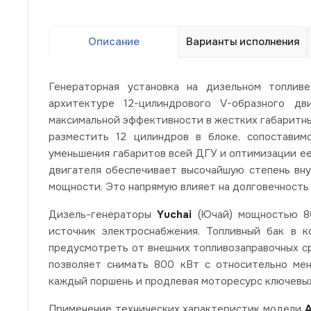
Описание
Варианты исполнения
Генераторная установка на дизельном топли
архитектуре 12-цилиндрового V-образного д
максимальной эффективности в жестких габаритных
разместить 12 цилиндров в блоке, сопоставим
уменьшения габаритов всей ДГУ и оптимизации ее
двигателя обеспечивает высочайшую степень вну
мощности. Это напрямую влияет на долговечность н
Дизель-генераторы
Yuchai
(Ючай) мощностью 80
источник электроснабжения. Топливный бак в 
предусмотреть от внешних топливозаправочных ср
позволяет снимать 800 кВт с относительно ме
каждый поршень и продлевая моторесурс ключевы
Применение технических характеристик модели