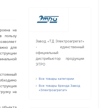
роена на
в пользу
Завод «ТД Электроагрегат»
позволяет
- единственный
ажно для
официальный
нструкции
дистрибьютор продукции
минальной
ЭТРО
стоянный
Все товары категории
еобходимо
нструкция
Все товары бренда Завод
«Электроагрегат»
грузку на
д объекта