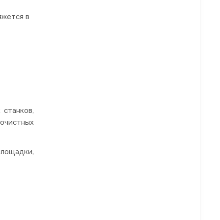
яжется в
 станков,
очистных
лощадки,