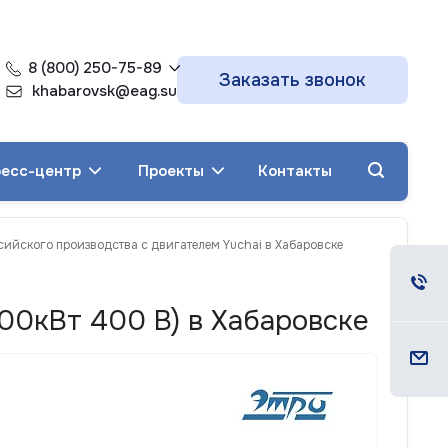
8 (800) 250-75-89
Заказать звонок
khabarovsk@eag.su
есс-центр
Проекты
Контакты
сийского производства с двигателем Yuchai в Хабаровске
00кВт 400 В) в Хабаровске