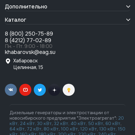
Дополнительно
Каталог
8 (800) 250-75-89
8 (4212) 77-02-89
Пн. - Пт. 9:00 - 18:00
khabarovsk@eag.su
Хабаровск
Целинная, 15
Дизельные генераторы и электростанции от
новосибирского предприятия "Электроагрегат":
20
кВт,
24 кВт,
30 кВт
,
32 кВт,
40 кВт,
50 кВт
,
60 кВт
,
64 кВт
,
72 кВт
,
80 кВт
,
100 кВт
,
120 кВт
,
130 кВт,
150
кВт
,
160 кВт
,
180 кВт
,
200 кВт
,
220 кВт
,
240 кВт
,