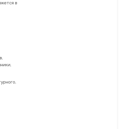
яжется в
в,
ники,
турного,