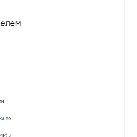
телем
ми
ка
по
МР) и