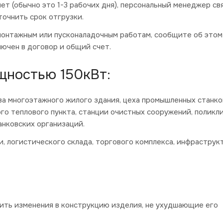
ет (обычно это 1-3 рабочих дня), персональный менеджер св
точнить срок отгрузки.
монтажным или пусконаладочным работам, сообщите об этом
ючен в договор и общий счет.
щностью 150кВт:
а многоэтажного жилого здания, цеха промышленных станко
о теплового пункта, станции очистных сооружений, поликли
анковских организаций.
, логистического склада, торгового комплекса, инфраструк
сить изменения в конструкцию изделия, не ухудшающие его