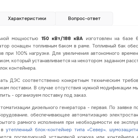
Характеристики
Вопрос-ответ
льной мощностью
150 кВт/188
кВА
изготовлен на базе 6
тор оснащен топливным баком в раме. Топливный бак обе
ов при 100% нагрузке. Для увеличения автономного време
ом, который устанавливается на некотором заданном расс
лок контейнера.
рать ДЭС соответственно конкретным техническим требо
окам поставки. В случае отсутствия нужной модификации м
ить - организуем поставку под заказ.
томатизации дизельного генератора - первая. По заявке п
оборудование, обеспечивающее автоматизацию электроста
рытого рамного исполнения при необходимости ее эксплу
я в
утепленный блок-контейнер типа «Север»,
шумозащитн
ается последующей установкой кожуха или контейнера 