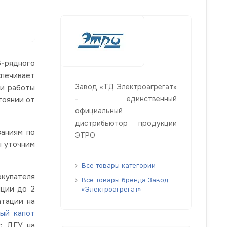
-рядного
спечивает
Завод «ТД Электроагрегат»
ни работы
- единственный
тоянии от
официальный
дистрибьютор продукции
ваниям по
ЭТРО
ы уточним
Все товары категории
окупателя
Все товары бренда Завод
нции до 2
«Электроагрегат»
атации на
ый капот
с ДГУ на