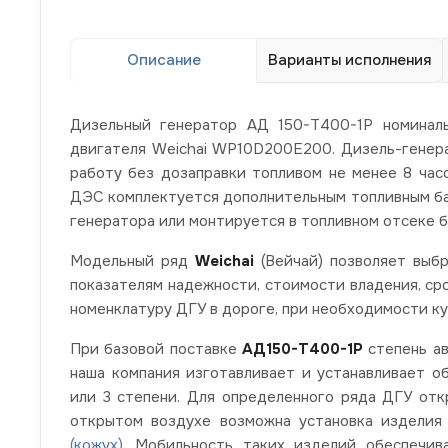
Описание
Варианты исполнения
Дизельный генератор АД 150-Т400-1Р номина
двигателя Weichai WP10D200E200. Дизель-генера
работу без дозаправки топливом не менее 8 час
ДЭС комплектуется дополнительным топливным бак
генератора или монтируется в топливном отсеке б
Модельный ряд
Weichai
(Вейчай) позволяет выб
показателям надежности, стоимости владения, ср
номенклатуру ДГУ в дороге, при необходимости куп
При базовой поставке
АД150-Т400-1Р
степень ав
наша компания изготавливает и устанавливает 
или 3 степени. Для определенного ряда ДГУ отк
открытом воздухе возможна установка издели
(кожух).
Мобильность таких изделий обеспечив