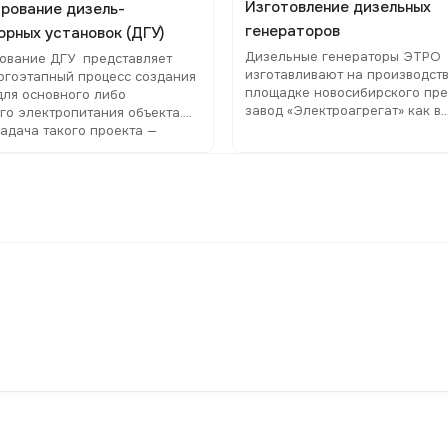
Изготовление дизельных
рование дизель-
генераторов
орных установок (ДГУ)
Дизельные генераторы ЭТРО
ование ДГУ представляет
изготавливают на производст
огоэтапный процесс создания
площадке новосибирского пре
для основного либо
завод «Электроагрегат» как в
го электропитания объекта.
стандартной комплектации, та
задача такого проекта —
техзаданию клиента
овать стабильное
ирование электроприборов в
боя или отключения
зованной сети.