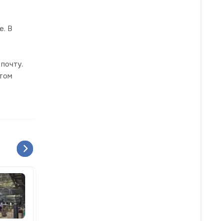
е. В
почту.
ётом