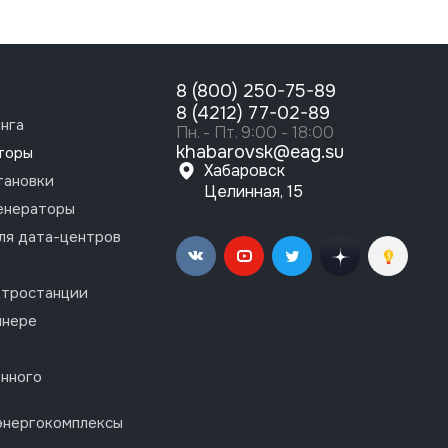
8 (800) 250-75-89
8 (4212) 77-02-89
нга
Пн. - Пт. 9:00 - 18:00
khabarovsk@eag.su
торы
Хабаровск
тановки
Целинная, 15
енераторы
ля дата-центров
ктростанции
йнере
нного
энергокомплексы