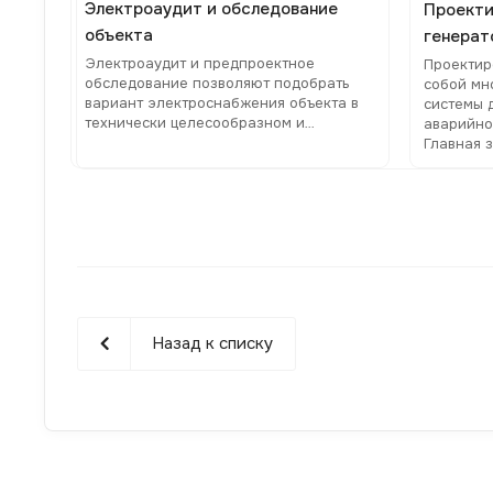
Электроаудит и обследование
Проекти
объекта
генерат
Электроаудит и предпроектное
Проектир
обследование позволяют подобрать
собой мн
вариант электроснабжения объекта в
системы 
технически целесообразном и
аварийно
экономически выгодном отношении
Главная 
гарантир
функцион
случае с
централи
Назад к списку