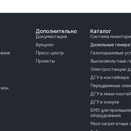
Дополнительно
Каталог
Документация
Система монитори
Аукцион
Дизельные генера
вание
Пресс-центр
Газопоршневые ус
Проекты
Высоковольтные г
Электростанции д
ДГУ в контейнере
Передвижные эле
гион
ДГУ в мини-конте
ДГУ в кожухе
БМЗ для промышле
оборудования
Многоагрегатные 