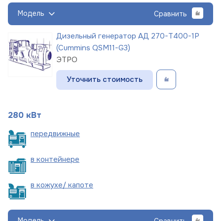
Модель
Сравнить
Дизельный генератор АД 270-Т400-1Р
(Cummins QSM11-G3)
ЭТРО
Уточнить стоимость
280 кВт
пере
движные
в
контейнере
в кожухе/
капоте
Модель
Сравнить