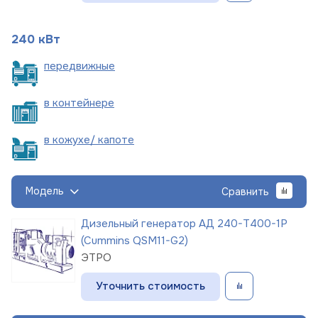
240 кВт
пере
движные
в
контейнере
в кожухе/
капоте
Модель
Сравнить
Дизельный генератор АД 240-Т400-1Р
(Cummins QSM11-G2)
ЭТРО
Уточнить стоимость