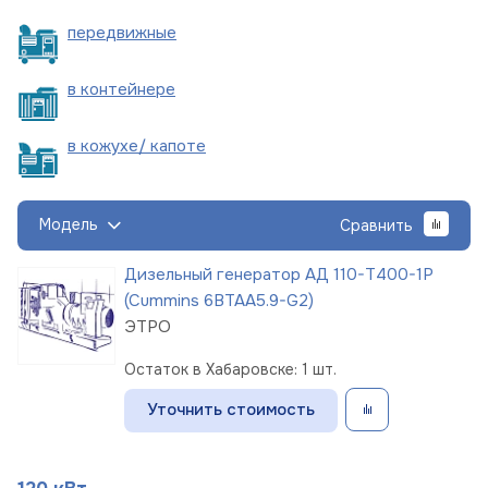
пере
движные
в
контейнере
в кожухе/
капоте
Модель
Сравнить
Дизельный генератор АД 110-Т400-1Р
(Cummins 6BTAA5.9-G2)
ЭТРО
Остаток в Хабаровске: 1 шт.
Уточнить стоимость