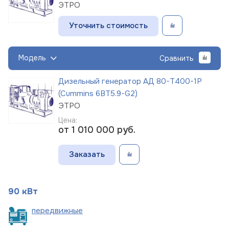
ЭТРО
Уточнить стоимость
Модель
Сравнить
Дизельный генератор АД 80-Т400-1Р
(Cummins 6BT5.9-G2)
ЭТРО
Цена:
от 1 010 000
руб.
Заказать
90 кВт
пере
движные