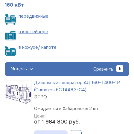
160 кВт
пере
движные
в
контейнере
в кожухе/
капоте
Модель
Сравнить
Дизельный генератор АД 160-Т400-1Р
(Cummins 6CTAА8,3-G4)
ЭТРО
Ожидается в Хабаровске: 2 шт.
Цена:
от 1 984 800
руб.