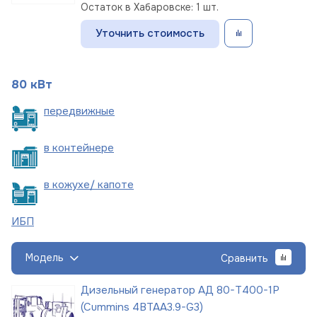
Остаток в Хабаровске: 1 шт.
Уточнить стоимость
80 кВт
пере
движные
в
контейнере
в кожухе/
капоте
ИБП
Модель
Сравнить
Дизельный генератор АД 80-Т400-1Р
(Cummins 4BTAA3.9-G3)