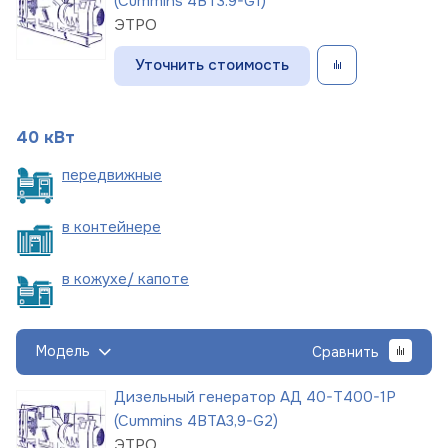
(Cummins 4BT3.9-G1)
ЭТРО
Уточнить стоимость
40 кВт
пере
движные
в
контейнере
в кожухе/
капоте
Модель
Сравнить
Дизельный генератор АД 40-Т400-1Р
(Cummins 4BTA3,9-G2)
ЭТРО