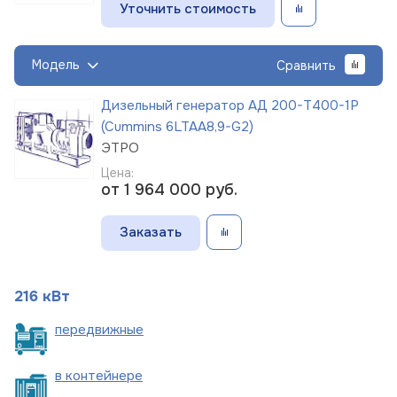
Уточнить стоимость
Модель
Сравнить
Дизельный генератор АД 200-Т400-1Р
(Cummins 6LTAA8,9-G2)
ЭТРО
Цена:
от 1 964 000
руб.
Заказать
216 кВт
пере
движные
в
контейнере