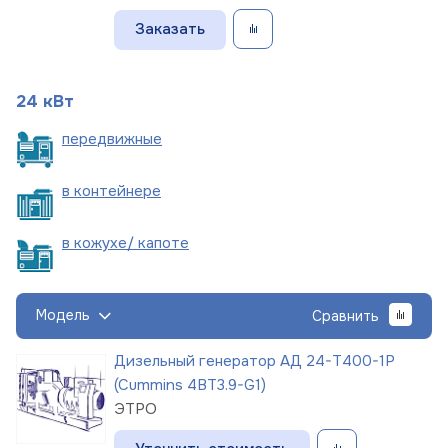
Заказать
24 кВт
пере
движные
в
контейнере
в кожухе/
капоте
Модель
Сравнить
Дизельный генератор АД 24-Т400-1Р
(Cummins 4BT3.9-G1)
ЭТРО