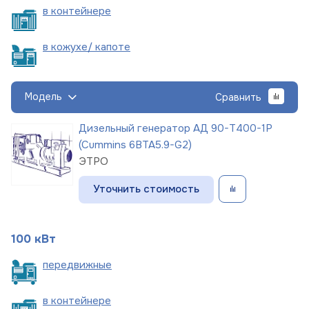
в
контейнере
в кожухе/
капоте
Модель
Сравнить
Дизельный генератор АД 90-Т400-1Р
(Cummins 6BTA5.9-G2)
ЭТРО
Уточнить стоимость
100 кВт
пере
движные
в
контейнере