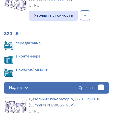
ЭТРО
Уточнить стоимость
320 кВт
пере
движные
в
контейнере
в кожухе/
капоте
Модель
Сравнить
Дизельный генератор АД320-Т400-1Р
(Cummins NTAA855-G7A)
ЭТРО