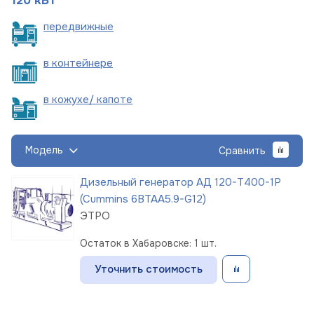
120 кВт
пере
движные
в
контейнере
в кожухе/
капоте
Модель
Сравнить
Дизельный генератор АД 120-Т400-1Р
(Cummins 6BTAA5.9-G12)
ЭТРО
Остаток в Хабаровске: 1 шт.
Уточнить стоимость