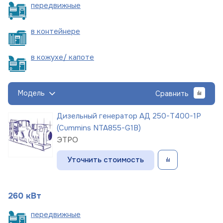
пере
движные
в
контейнере
в кожухе/
капоте
Модель
Сравнить
Дизельный генератор АД 250-Т400-1Р
(Cummins NTA855-G1B)
ЭТРО
Уточнить стоимость
260 кВт
пере
движные