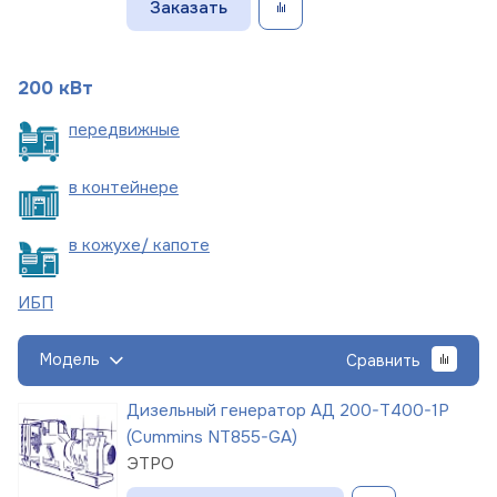
Заказать
200 кВт
пере
движные
в
контейнере
в кожухе/
капоте
ИБП
Модель
Сравнить
Дизельный генератор АД 200-Т400-1Р
(Cummins NT855-GA)
ЭТРО