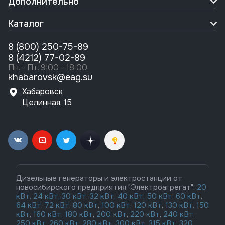
Дополнительно
Каталог
8 (800) 250-75-89
8 (4212) 77-02-89
Пн. - Пт. 9:00 - 18:00
khabarovsk@eag.su
Хабаровск
Целинная, 15
Дизельные генераторы и электростанции от
новосибирского предприятия "Электроагрегат":
20
кВт,
24 кВт,
30 кВт
,
32 кВт,
40 кВт,
50 кВт
,
60 кВт
,
64 кВт
,
72 кВт
,
80 кВт
,
100 кВт
,
120 кВт
,
130 кВт,
150
кВт
,
160 кВт
,
180 кВт
,
200 кВт
,
220 кВт
,
240 кВт
,
250 кВт
,
260 кВт,
280 кВт
,
300 кВт
,
315 кВт,
320