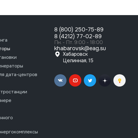
8 (800) 250-75-89
8 (4212) 77-02-89
нга
Пн. - Пт. 9:00 - 18:00
khabarovsk@eag.su
торы
Хабаровск
тановки
Целинная, 15
енераторы
ля дата-центров
ктростанции
йнере
нного
энергокомплексы