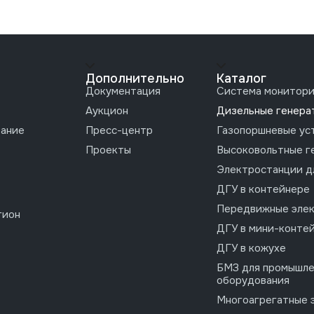
Дополнительно
Каталог
Документация
Система монитори
Аукцион
Дизельные генера
вание
Пресс-центр
Газопоршневые ус
Проекты
Высоковольтные г
Электростанции д
ДГУ в контейнере
Передвижные эле
гион
ДГУ в мини-конте
ДГУ в кожухе
БМЗ для промышле
оборудования
Многоагрегатные 