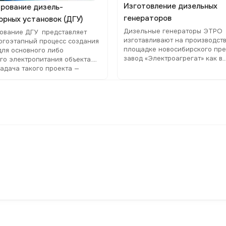
Изготовление дизельных
рование дизель-
генераторов
орных установок (ДГУ)
Дизельные генераторы ЭТРО
ование ДГУ представляет
изготавливают на производст
огоэтапный процесс создания
площадке новосибирского пре
для основного либо
завод «Электроагрегат» как в
го электропитания объекта.
стандартной комплектации, та
задача такого проекта —
техзаданию клиента
овать стабильное
ирование электроприборов в
боя или отключения
зованной сети.