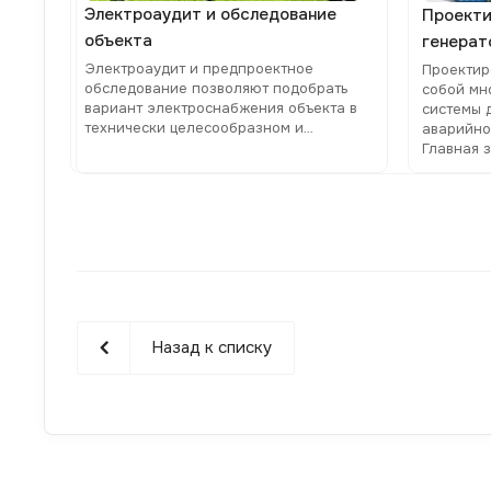
Электроаудит и обследование
Проекти
объекта
генерат
Электроаудит и предпроектное
Проектир
обследование позволяют подобрать
собой мн
вариант электроснабжения объекта в
системы 
технически целесообразном и
аварийно
экономически выгодном отношении
Главная 
гарантир
функцион
случае с
централи
Назад к списку