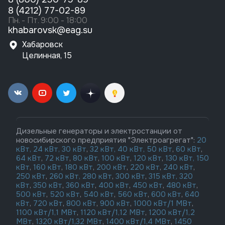
8 (4212) 77-02-89
Пн. - Пт. 9:00 - 18:00
khabarovsk@eag.su
Хабаровск
Целинная, 15
Дизельные генераторы и электростанции от
новосибирского предприятия "Электроагрегат":
20
кВт,
24 кВт,
30 кВт
,
32 кВт,
40 кВт,
50 кВт
,
60 кВт
,
64 кВт
,
72 кВт
,
80 кВт
,
100 кВт
,
120 кВт
,
130 кВт,
150
кВт
,
160 кВт
,
180 кВт
,
200 кВт
,
220 кВт
,
240 кВт
,
250 кВт
,
260 кВт,
280 кВт
,
300 кВт
,
315 кВт,
320
кВт
,
350 кВт
,
360 кВт
,
400 кВт
,
450 кВт
,
480 кВт
,
500 кВт
,
520 кВт
,
540 кВт
,
560 кВт
,
600 кВт
,
640
кВт
,
720 кВт
,
800 кВт
,
900 кВт
,
1000 кВт/1 МВт
,
1100 кВт/1,1 МВт
,
1120 кВт/1,12 МВт
,
1200 кВт/1,2
МВт
,
1320 кВт/1,32 МВт
,
1400 кВт/1,4 МВт
,
1450