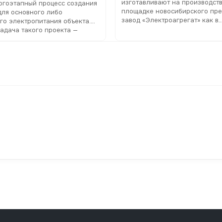
изготавливают на производст
огоэтапный процесс создания
площадке новосибирского пре
для основного либо
завод «Электроагрегат» как в
го электропитания объекта.
стандартной комплектации, та
задача такого проекта —
техзаданию клиента
овать стабильное
ирование электроприборов в
боя или отключения
зованной сети.