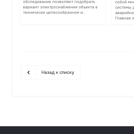
обследование позволяют подобрать
собой мн
вариант электроснабжения объекта в
системы 
технически целесообразном и
аварийно
экономически выгодном отношении
Главная 
гарантир
функцион
случае с
централи
Назад к списку