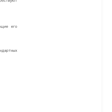
обствуют
ющие его
ндартных