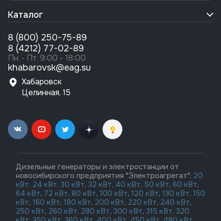
Каталог
8 (800) 250-75-89
8 (4212) 77-02-89
Пн. - Пт. 9:00 - 18:00
khabarovsk@eag.su
Хабаровск
Целинная, 15
Дизельные генераторы и электростанции от
новосибирского предприятия "Электроагрегат":
20
кВт,
24 кВт,
30 кВт
,
32 кВт,
40 кВт,
50 кВт
,
60 кВт
,
64 кВт
,
72 кВт
,
80 кВт
,
100 кВт
,
120 кВт
,
130 кВт,
150
кВт
,
160 кВт
,
180 кВт
,
200 кВт
,
220 кВт
,
240 кВт
,
250 кВт
,
260 кВт,
280 кВт
,
300 кВт
,
315 кВт,
320
кВт
,
350 кВт
,
360 кВт
,
400 кВт
,
450 кВт
,
480 кВт
,